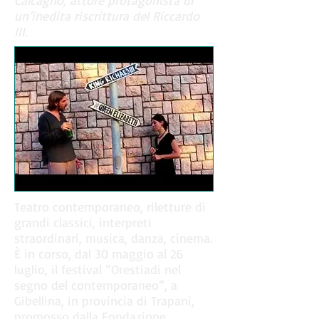
Calcagno, attore protagonista di
un’inedita riscrittura del Riccardo
III.
Teatro contemporaneo, riletture di
grandi classici, interpreti
straordinari, musica, danza, cinema.
È in corso, dal 30 maggio al 26
luglio, il festival “Orestiadi nel
segno del contemporaneo”, a
Gibellina, in provincia di Trapani,
promosso dalla Fondazione