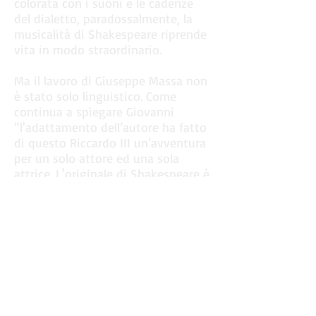
colorata con i suoni e le cadenze
del dialetto, paradossalmente, la
musicalità di Shakespeare riprende
vita in modo straordinario.
Ma il lavoro di Giuseppe Massa non
è stato solo linguistico. Come
continua a spiegare Giovanni
“l'adattamento dell’autore ha fatto
di questo Riccardo III un’avventura
per un solo attore ed una sola
attrice. L'originale di Shakespeare è
un affresco, a volte molto
complicato, di una società e di un
sistema di potere, una vera e
propria saga diluita dentro una
miriade di personaggi ed un arco
temporale molto vasto. La
riscrittura di Massa approfondisce
due aspetti di questa grande
vicenda: nell'episodio che