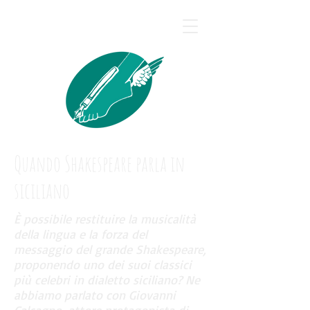
Silvana Calcagno
Quando Shakespeare parla in
siciliano
È possibile restituire la musicalità
della lingua e la forza del
messaggio del grande Shakespeare,
proponendo uno dei suoi classici
più celebri in dialetto siciliano? Ne
abbiamo parlato con Giovanni