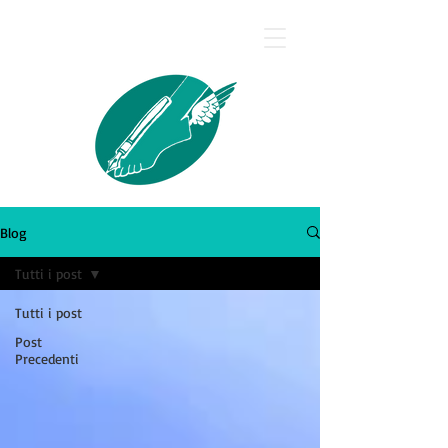
Silvana Calcagno
Blog
Tutti i post
Tutti i post
Post
Precedenti