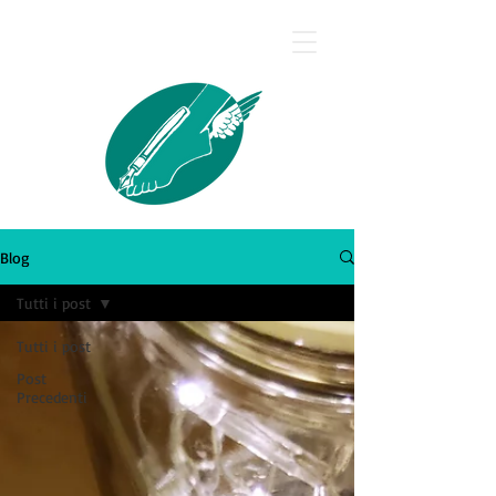
Silvana Calcagno
Blog
Tutti i post
Tutti i post
Post
Precedenti