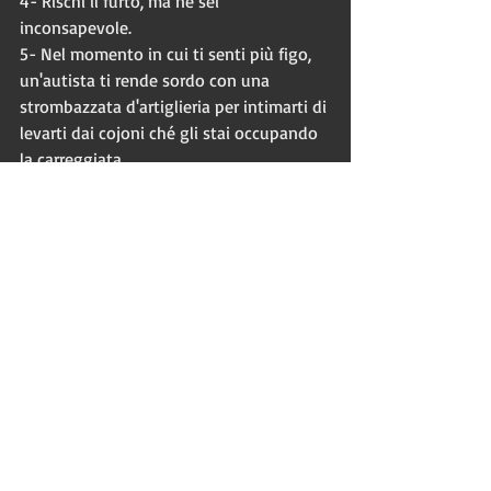
4- Rischi il furto, ma ne sei 
inconsapevole.
5- Nel momento in cui ti senti più figo, 
un'autista ti rende sordo con una 
strombazzata d'artiglieria per intimarti di 
levarti dai cojoni ché gli stai occupando 
la carreggiata. 
#bici
#mezzipubblici
#traffico
#vitaurbana
#roma
#workplace
#pisteciclabili
#metropoli