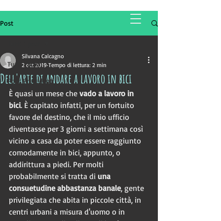
Silvana Calcagno
Post
Tutti i post
Silvana Calcagno
Tutti i post
2 ott 2019
Tempo di lettura: 2 min
Dell'arte di andare a lavoro in bici
Post Precedenti
È quasi un mese che 
vado a lavoro in 
bici
. È capitato infatti, per un fortuito 
favore del destino, che il mio ufficio 
diventasse per 3 giorni a settimana così 
vicino a casa da poter essere raggiunto 
comodamente in bici, appunto, o 
addirittura a piedi. Per molti 
probabilmente si tratta di 
una 
consuetudine abbastanza banale
, gente 
privilegiata che abita in piccole città, in 
centri urbani a misura d'uomo o in 