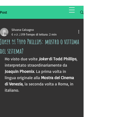
Silvana Calcagno
Post
Tutti i post
Silvana Calcagno
Tutti i post
6 ott 2019
Tempo di lettura: 2 min
Joker di Todd Phillips: mostro o vittima
Post Precedenti
del sistema?
Ho visto due volte 
Joker 
di Todd Phillips
, 
interpretato straordinariamente da 
Joaquin Phoenix
. La prima volta in 
lingua originale alla 
Mostra del Cinema 
di Venezia
, la seconda volta a Roma, in 
italiano.