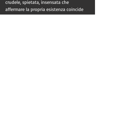
crudele, spietata, insensata che 
affermare la propria esistenza coincide 
solo con la violenza, in una lotta per la 
sopravvivenza nella quale il più forte 
non può che essere il Cattivo? 
Qualunque sia la risposta, 
Joker
 non è un 
film che lascia spazio alla redenzione, e 
un lieto fine è impossibile che esista. 
https://www.youtube.com/watch?
v=zm6GJwA10Lk